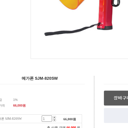
메가폰 SJM-820SW
금
1%
가격
66,000
원
폰 SJM-820SW
66,000
원
총 상품 금액
66,000
원