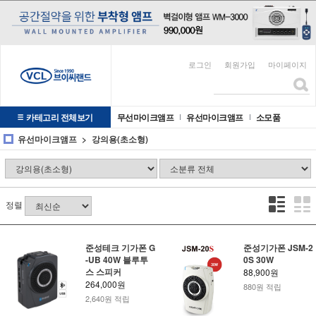
로그인
회원가입
마이페이지
카테고리 전체보기
무선마이크앰프
유선마이크앰프
소모품
유선마이크앰프
강의용(초소형)
정렬
준성테크 기가폰 G
준성기가폰 JSM-2
-UB 40W 블루투
0S 30W
스 스피커
88,900원
264,000원
880원 적립
2,640원 적립