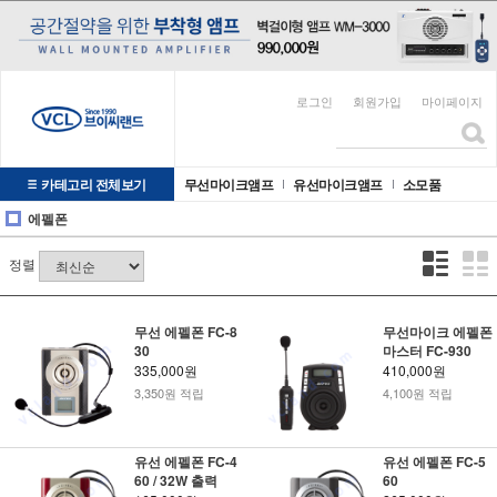
로그인
회원가입
마이페이지
카테고리 전체보기
무선마이크앰프
유선마이크앰프
소모품
에펠폰
정렬
무선 에펠폰 FC-8
무선마이크 에펠폰
30
마스터 FC-930
335,000원
410,000원
3,350원 적립
4,100원 적립
유선 에펠폰 FC-4
유선 에펠폰 FC-5
60 / 32W 출력
60