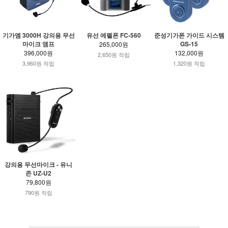
기가엠 3000H 강의용 무선
유선 에펠폰 FC-560
준성기가폰 가이드 시스템
마이크 앰프
GS-15
265,000원
396,000원
132,000원
2,650원 적립
3,960원 적립
1,320원 적립
강의용 무선마이크 - 유니
존 UZ-U2
79,800원
790원 적립