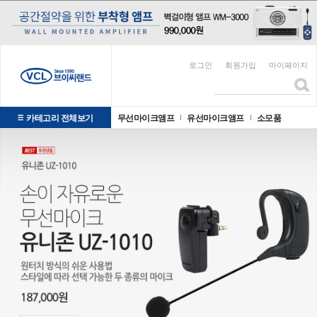
로그인
회원가입
마이페이지
카테고리 전체보기
무선마이크앰프
유선마이크앰프
소모품