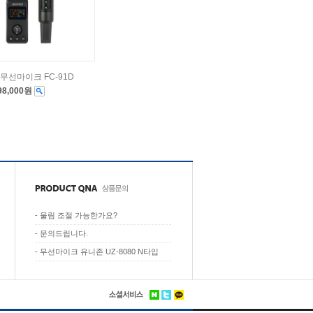
무선마이크 FC-91D
98,000원
-
울림 조절 가능한가요?
-
문의드립니다.
-
무선마이크 유니존 UZ-8080 N타입