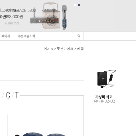
Home
>
무선마이크
>
에펠