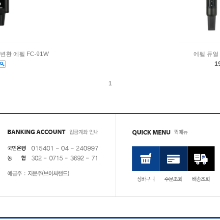
환 에펠 FC-91W
에펠 듀얼 
1
1