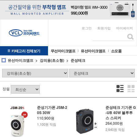
로그인
회원가입
마이페이지
카테고리 전체보기
무선마이크앰프
유선마이크앰프
소모품
유선마이크앰프
강의용(초소형)
준성테크
정렬
준성기가폰 JSM-2
준성테크 기가폰 G
0S 30W
-UB 40W 블루투
스 스피커
110,900원
264,000원
1,100원 적립
2,640원 적립