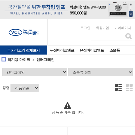
로그인
회원가입
마이페이지
카테고리 전체보기
무선마이크앰프
유선마이크앰프
소모품
악기용 마이크
엔터그레인
정렬
상품 준비중 입니다.