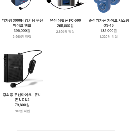
기가엠 3000H 강의용 무선
유선 에펠폰 FC-560
준성기가폰 가이드 시스템
마이크 앰프
GS-15
265,000원
396,000원
132,000원
2,650원 적립
3,960원 적립
1,320원 적립
강의용 무선마이크 - 유니
존 UZ-U2
79,800원
790원 적립