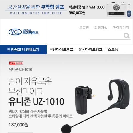
로그인
회원가입
마이페이지
카테고리 전체보기
무선마이크앰프
유선마이크앰프
소모품