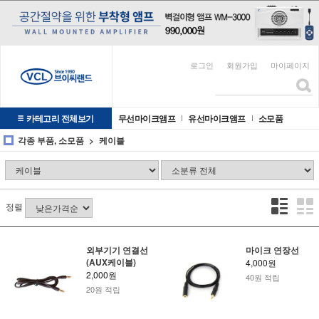
로그인
회원가입
마이페이지
카테고리 전체보기
무선마이크앰프
유선마이크앰프
소모품
각종 부품, 소모품
케이블
정렬
외부기기 연결선
마이크 연장선
(AUX케이블)
4,000원
2,000원
40원 적립
20원 적립