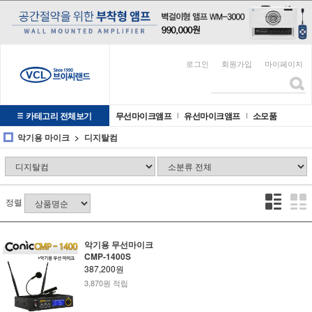
로그인
회원가입
마이페이지
카테고리 전체보기
무선마이크앰프
유선마이크앰프
소모품
악기용 마이크
디지탈컴
정렬
악기용 무선마이크
CMP-1400S
387,200원
3,870원 적립