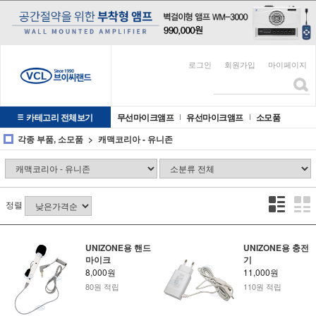
로그인
회원가입
마이페이지
카테고리 전체보기
무선마이크앰프
유선마이크앰프
소모품
각종 부품, 소모품
캐맥코리아 - 유니존
정렬
UNIZONE용 핸드
UNIZONE용 충전
마이크
기
8,000원
11,000원
80원 적립
110원 적립