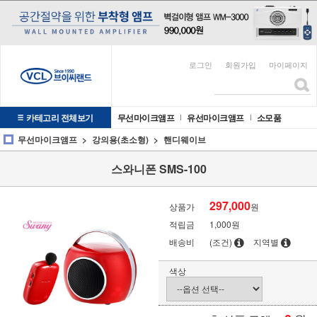
로그인
회원가입
마이페이지
카테고리 전체보기
무선마이크앰프
유선마이크앰프
소모품
무선마이크앰프
강의용(초소형)
핸디웨이브
스와니폰 SMS-100
297,000
상품가
원
적립금
1,000원
배송비
(조건)
지역별
색상